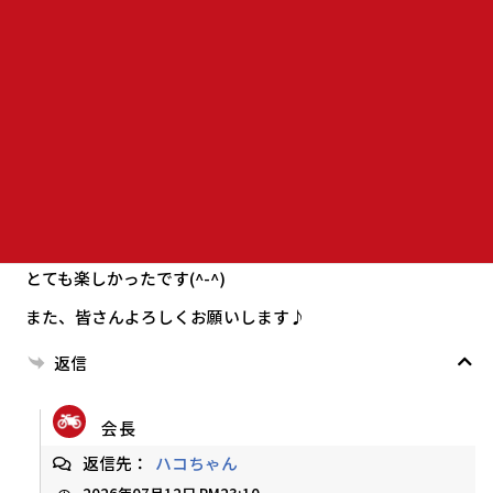
ハコちゃん
2026年07月12日 PM19:51
桃ツー参加の皆さん
お疲れ様でした✨️色々とご協力ありがとうございました
しんがりをしていただいた会長、ありがとうございました。
とても助かりました♪
久々に沢山のメンバーさんと会えて、沢山走れました。
とても楽しかったです(^-^)
また、皆さんよろしくお願いします♪
返信
会長
返信先：
ハコちゃん