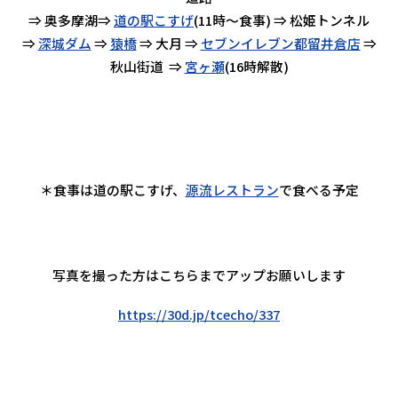
⇒ 奥多摩湖⇒
道の駅こすげ
(11時～食事) ⇒ 松姫トンネル
⇒
深城ダム
⇒
猿橋
⇒ 大月 ⇒
セブンイレブン都留井倉店
⇒
秋山街道 ⇒
宮ヶ瀬
(16時解散)
＊食事は道の駅こすげ、
源流レストラン
で食べる予定
写真を撮った方はこちらまでアップお願いします
https://30d.jp/tcecho/337