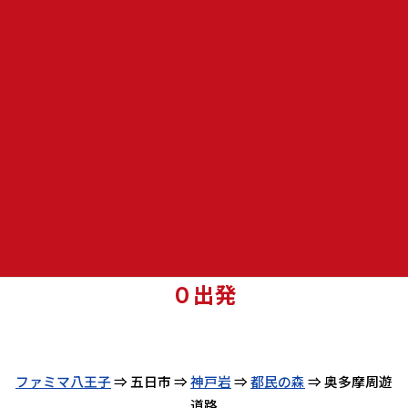
日 程 ： ４
月２３日（日）
集合場所 ：
ファミリーマート八王
子新滝山街道店
集合時間 ： ８時１５集合 ８時３
０出発
ファミマ八王子
⇒ 五日市 ⇒
神戸岩
⇒
都民の森
⇒ 奥多摩周遊
道路