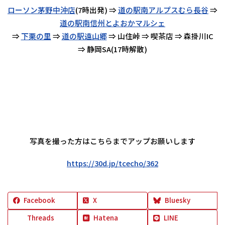
ローソン茅野中沖店
(7時出発) ⇒
道の駅南アルプスむら長谷
⇒
道の駅南信州とよおかマルシェ
⇒
下栗の里
⇒
道の駅遠山郷
⇒ 山住峠 ⇒ 喫茶店 ⇒ 森掛川IC
⇒ 静岡SA(17時解散)
写真を撮った方はこちらまでアップお願いします
https://30d.jp/tcecho/362
Facebook
X
Bluesky
Threads
Hatena
LINE