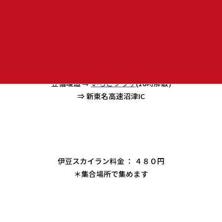
ローソン小田原風祭店
⇒ 箱根新道 ⇒ 熱海峠 ⇒ 伊豆スカイラ
イン ⇒
滝知山園地駐車場
(集合写真撮ります)
⇒ 亀石PA ⇒ 冷川IC ⇒
天城高原牧場の家
⇒ 西伊豆スカイライ
ン ⇒
土肥金山
(12時～昼食) ⇒ 戸田 ⇒
道の駅ぐるら戸田
⇒
達磨山高原レストハウス
⇒ 修善寺 ⇒ 伊
豆循環道 ⇒
いちごプラザ
(16時解散)
⇒ 新東名高速沼津IC
伊豆スカイラン料金 ： ４８０円
＊集合場所で集めます