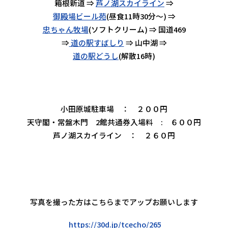
箱根新道 ⇒
芦ノ湖スカイライン
⇒
御殿場ビール苑
(昼食11時30分～) ⇒
忠ちゃん牧場
(ソフトクリーム) ⇒ 国道469
⇒
道の駅すばしり
⇒ 山中湖 ⇒
道の駅どうし
(解散16時)
小田原城駐車場 ： ２００円
天守閣・常盤木門 2館共通券入場料 : ６００円
芦ノ湖スカイライン ： ２６０円
写真を撮った方はこちらまでアップお願いします
https://30d.jp/tcecho/265