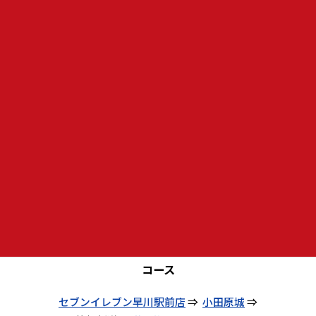
食事を楽しみましょう♪♪
日 程 ： ４月５日（火）
集 合 場 所 ：
セブンイレブン早川駅前店
集 合 時 間 ： ８時集合 ８時１５分出発
コース
セブンイレブン早川駅前店
⇒
小田原城
⇒