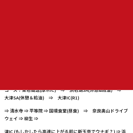
高速1,000円乗り放題記念、第一弾として『春の日本海 日帰り
タラ汁
＆カニツーリング・・の予定でしたが、週末の日本海は冬に
逆戻りの様なの
で行先を変更します。
修学旅行を思い出す京都・奈良方面へ行きます。
詳細は下記の通りです。
集合：東名高速(下り線)中井PA
3月28日(土) 01時45分
集合 02時00分出発
コース：東名高速(厚木IC) ⇒ 浜名湖SA(休憩&給油) ⇒
大津SA(休憩＆給油) ⇒ 大津IC(R1)
⇒ 清水寺 ⇒ 平等院 ⇒ 国境食堂(昼食) ⇒ 奈良奥山ドライブ
ウェイ ⇒ 柳生 ⇒
津IC (もしかしたら高速に上がる前に新玉亭でウナギ？) ⇒ 浜