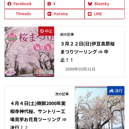
Facebook
X
Bluesky
Threads
Hatena
LINE
中止
前の記事
３月２２日(日)伊豆高原桜
まつりツーリング ⇒ 中
止！！
2009年03月21日
決行
次の記事
４月４日(土)樹齢2000年実
相寺神代桜、サントリー工
場見学お花見ツーリング ⇒
決行♪♪