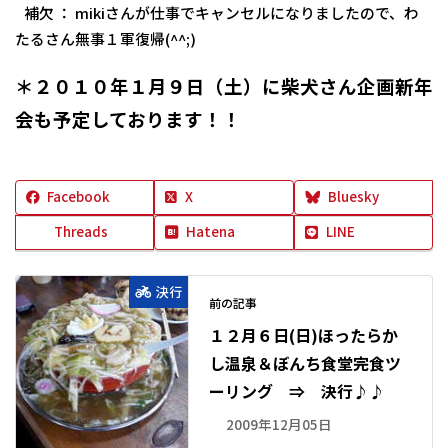
補欠 ： mikiさんが仕事でキャンセルになりましたので、わ
たるさん無事１軍復帰(^^;)
＊
２０１０年１月９日（土）に柴犬さん企画新年
会も予定しております！！
Facebook
X
Bluesky
Threads
Hatena
LINE
決行
前の記事
１２月６日(日)ほったらか
し温泉＆ぼんち食堂完食ツ
ーリング ⇒ 決行♪♪
2009年12月05日