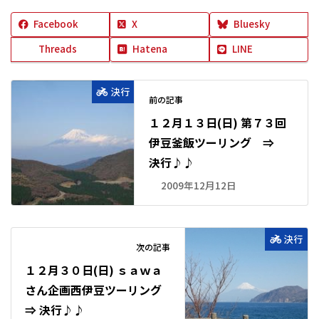
Facebook
X
Bluesky
Threads
Hatena
LINE
決行
前の記事
１２月１３日(日) 第７３回
伊豆釜飯ツーリング ⇒
決行♪♪
2009年12月12日
決行
次の記事
１２月３０日(日) ｓａｗａ
さん企画西伊豆ツーリング
⇒ 決行♪♪