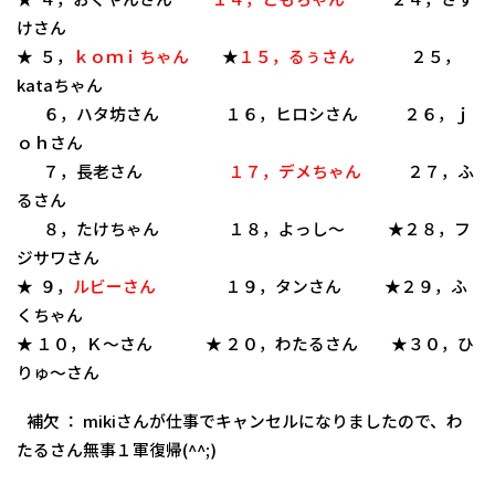
けさん
★ ５，
ｋｏｍｉちゃん
★
１５，るぅさん
２５，
kataちゃん
６，ハタ坊さん １６，ヒロシさん ２６，ｊ
ｏｈさん
７，長老さん
１７，デメちゃん
２７，ふ
るさん
８，たけちゃん １８，よっし～ ★２８，フ
ジサワさん
★ ９，
ルビーさん
１９，タンさん ★２９，ふ
くちゃん
★ １０，Ｋ～さん ★
２０，わたるさん
★３０，ひ
りゅ～さん
補欠 ： mikiさんが仕事でキャンセルになりましたので、わ
たるさん無事１軍復帰(^^;)