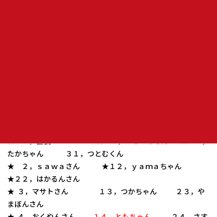
忘年会終了後２次会カラオケへ行きます！！
参加人数多い為予約しますので、お手数ですが参加する方は
掲示版へ書き込むか会長まで連絡お願い致します！！
時間 ： ２１時３０分より２３時３０分まで
場所 ：
カラオケ町田店
会費 ： ３３００円
忘年会参加者 ★は２次会参加者
★ １，会長 ★１１，ハオハオさん ★２１，
たかちゃん ３１，つとむくん
★ ２，ｓａｗａさん ★１２，ｙａｍａちゃん
★２２，はかるんさん
★ ３，マサトさん １３，つかちゃん ２３，や
まぼんさん
★ ４，おくやんさん
１４，ともちゃん
２４，さす