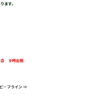
あります。
合 ９時出発
 ビ－フライン ⇒