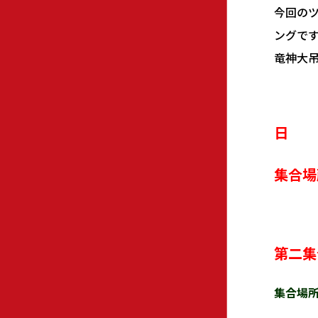
今回の
ングです(
竜神大
日 時
集合
第二集
集合場