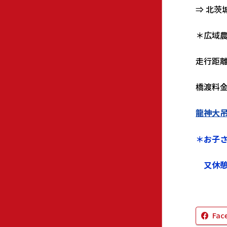
⇒ 北茨
＊広域
走行距
橋渡料
龍神大
＊お子さ
又休憩
Fac