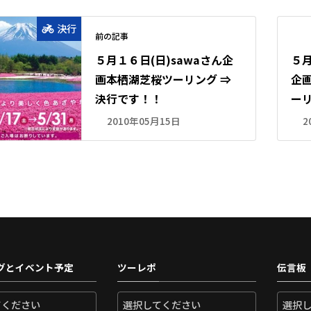
決行
前の記事
５月１６日(日)sawaさん企
５
画本栖湖芝桜ツーリング ⇒
企
決行です！！
ーリ
2010年05月15日
2
グとイベント予定
ツーレポ
伝言板