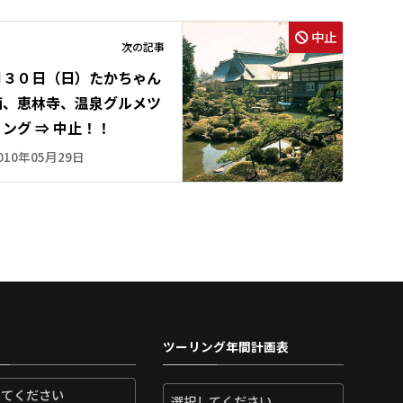
中止
次の記事
月３０日（日）たかちゃん
画、恵林寺、温泉グルメツ
ング ⇒ 中止！！
010年05月29日
ツーリング年間計画表