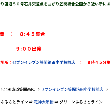
降り国道５０号石井交差点を曲がり笠間総合公園から近い所に
間 ： ８:４５集合
:００出発
合場所：
セブンイレブン笠間箱田小学校前店
： ８時４５分集
⇒ 北関東道笠間西IC ⇒
セブンイレブン笠間箱田小学校前店
⇒
ふるさとライン ⇒
竜神大吊橋
⇒ グリ－ンふるさとライン