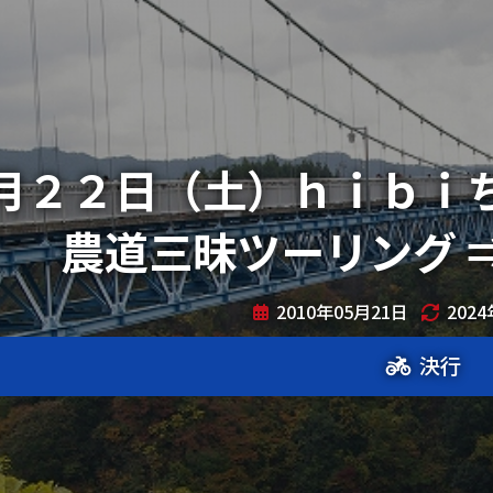
月２２日（土）ｈｉｂｉ
農道三昧ツーリング 
2010年05月21日
202
決行