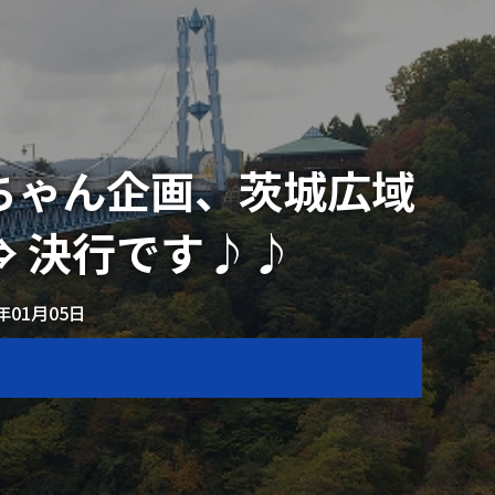
ちゃん企画、茨城広域
⇒ 決行です♪♪
4年01月05日