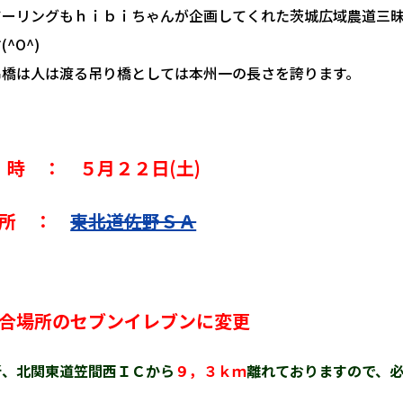
ツーリングもｈｉｂｉちゃんが企画してくれた茨城広域農道三
^O^)
吊橋は人は渡る吊り橋としては本州一の長さを誇ります。
 ： ５月２２日(土)
場所 ：
東北道佐野ＳＡ
合場所のセブンイレブンに変更
所、北関東道笠間西ＩＣから
９，３ｋｍ
離れておりますので、