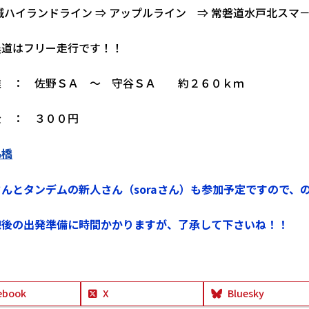
城ハイランドライン ⇒ アップルライン ⇒ 常磐道水戸北スマ－
農道はフリー走行です！！
離 ： 佐野ＳＡ ～ 守谷ＳＡ 約２６０ｋｍ
金 ： ３００円
吊橋
んとタンデムの新人さん（soraさん）も参加予定ですので、
後の出発準備に時間かかりますが、了承して下さいね！！
ebook
X
Bluesky