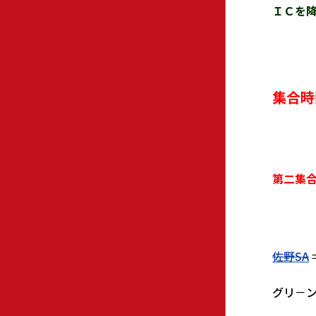
ＩＣを
集合時
９
第二集
佐野SA
グリ－ン