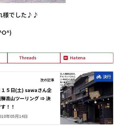
れ様でした♪♪
O^)
Threads
Hatena
決行
次の記事
１５日(土) sawaさん企
騨高山ツーリング ⇒ 決
です！！
010年05月14日