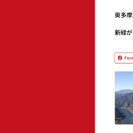
奥多摩
新緑が
Fac