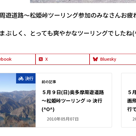
周遊道路～松姫峠ツーリング参加のみなさんお疲
まぶしく、とっても爽やかなツーリングでしたね(^
ebook
X
Bluesky
決行
前の記事
５月９日(日)奥多摩周遊道路
５月
～松姫峠ツーリング ⇒ 決行
画飛
(^O^)
行
2010年05月07日
2