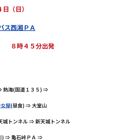
４日（日）
パス西湘ＰＡ
集合 ８時４５分出発
⇒ 熱海(国道１３５) ⇒
海女屋
(昼食) ⇒ 大室山
 旧天城トンネル ⇒ 新天城トンネル
) ⇒ 亀石峠ＰＡ ⇒