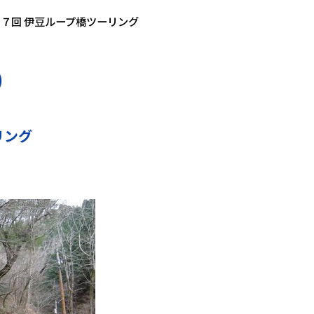
９７回 伊豆ループ橋ツーリング
)
リング