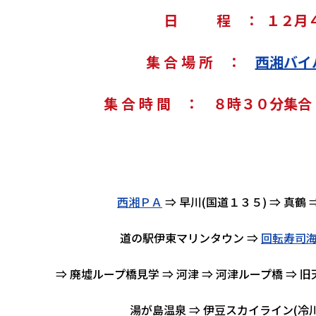
日 程 ： １２月
集 合 場 所 ：
西湘バイ
集 合 時 間 ： ８時３０分
西湘ＰＡ
⇒ 早川(国道１３５) ⇒ 真鶴 
道の駅伊東マリンタウン ⇒
回転寿司
⇒ 廃墟ループ橋見学 ⇒ 河津 ⇒ 河津ループ橋 ⇒
湯が島温泉 ⇒ 伊豆スカイライン(冷川