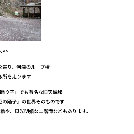
^^
を巡り、河津のループ橋
る所を走ります
踊り子」でも有名な旧天城峠
豆の踊子」の世界そのものです
橋や、風光明媚な二階滝などもあります。