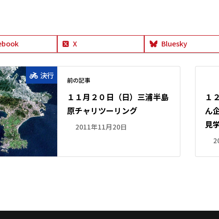
ebook
X
Bluesky
決行
前の記事
１１月２０日（日）三浦半島
１２
原チャリツーリング
ん
見
2011年11月20日
2