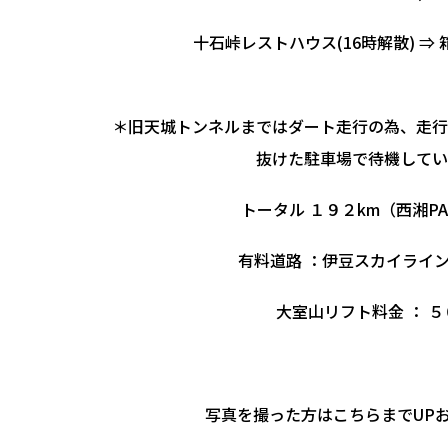
十石峠レストハウス(16時解散) ⇒ 
＊旧天城トンネルまではダート走行の為、走行
抜けた駐車場で待機してい
トータル １９２km（西湘P
有料道路 ：伊豆スカイライ
大室山リフト料金 ： 
写真を撮った方はこちらまでUP