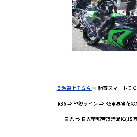
関越道上里ＳＡ
⇒ 駒寄スマートＩＣ ⇒ 
k36 ⇒ 望郷ライン ⇒ K64(昼食花の駅
日光 ⇒ 日光宇都宮道清滝IC(15時