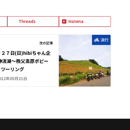
Threads
Hatena
決行
次の記事
２７日(日)hibiちゃん企
 神流湖～秩父高原ポピー
りツーリング
012年05月21日