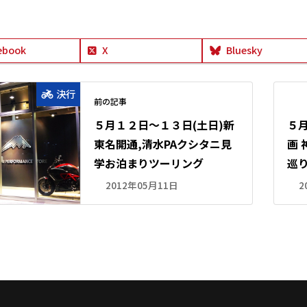
ebook
X
Bluesky
決行
前の記事
５月１２日～１３日(土日)新
５月
東名開通,清水PAクシタニ見
画
学お泊まりツーリング
巡
2012年05月11日
2