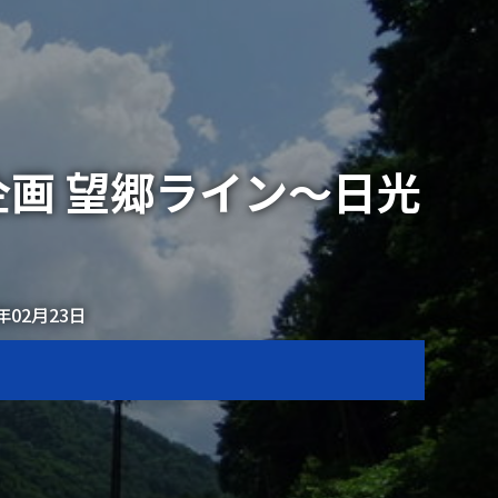
ん企画 望郷ライン～日光
2年02月23日