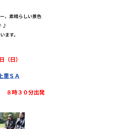
ー、素晴らしい景色
♪♪
います。
０日（日）
上里ＳＡ
 ８時３０分出発