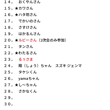
１４， おくやんさん
１５，★カワさん
１６，★ハタ坊さん
１７， でかいのさん
１８， さすけさん
１９， はかるんさん
２０，★
ルビーさん
（2次会のみ参加）
２１， タンさん
２２，★わたるさん
２３，
るぅさま
２４， 翔（しょう）ちゃん スズキ ジェンマ
２５， タケシくん
２６， yamaちゃん
２７，★し～ちゃん
２８， さかなくん
２９，
３０，