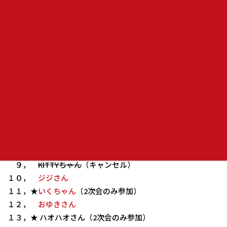
参加者 ★は２次会も参加♪♪
１，★会長
２，★たけちゃん
３，★
柴犬さん
４，★
ｋｏｍｉちゃん
５， らぃずさん
６， 長老さん
７， オグさん
８，★虎ちゃん
９，
KITTYちゃん
（キャンセル）
１０，
ジジさん
１１，★
いくちゃん
（2次会のみ参加）
１２，
おゆきさん
１３，★ ハオハオさん（2次会のみ参加）