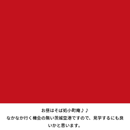
やっと春らしい気温になりツーリングも楽しめる季節になり
ました。
今回はsoraさんが古河の桃祭りツーリングを企画してくれま
した。
ちょうど桃の花も満開の時期、ピンクのきれいな花が楽しめ
ます。
お昼はそば処小町庵♪♪
なかなか行く機会の無い茨城空港ですので、見学するにも良
いかと思います。