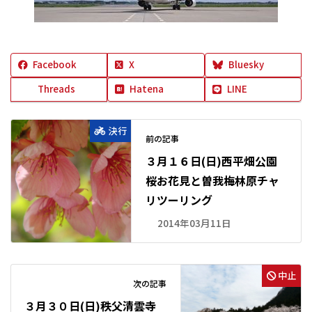
Facebook
X
Bluesky
Threads
Hatena
LINE
決行
前の記事
３月１６日(日)西平畑公園
桜お花見と曽我梅林原チャ
リツーリング
2014年03月11日
中止
次の記事
３月３０日(日)秩父清雲寺