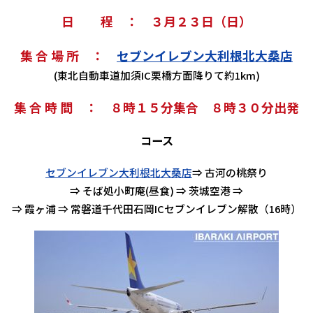
日 程 ： ３月２３日（日）
集 合 場 所 ：
セブンイレブン大利根北大桑店
(東北自動車道加須IC栗橋方面降りて約1km)
集 合 時 間 ： ８時１５分集合 ８時３０分出発
コース
セブンイレブン大利根北大桑店
⇒ 古河の桃祭り
⇒ そば処小町庵(昼食) ⇒ 茨城空港 ⇒
⇒ 霞ヶ浦 ⇒ 常磐道千代田石岡ICセブンイレブン解散（16時）