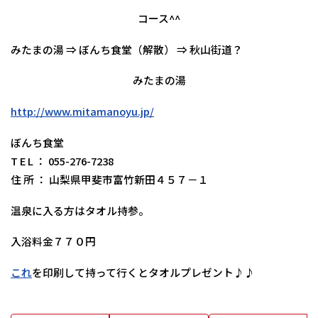
コース^^
みたまの湯 ⇒ ぼんち食堂（解散） ⇒ 秋山街道？
みたまの湯
http://www.mitamanoyu.jp/
ぼんち食堂
T E L ： 055-276-7238
住 所 ： 山梨県甲斐市富竹新田４５７－１
温泉に入る方はタオル持参。
入浴料金７７０円
これ
を印刷して持って行くとタオルプレゼント♪♪