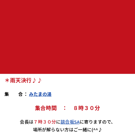
雨の場合はここで解散。
晴れていれば昨年と同じように秋山街道経由でツーリング楽
しみます。
ツーリングというより、買い物温泉爆盛り企画(^^♪
雨天でも決行ですよ～
車での参加も大歓迎致しますので、ぜひご家族でどうぞ
買い物だけ、温泉だけ、爆盛りだけでも大歓迎！！
日 時 ： ６月２２日（日）
＊雨天決行♪♪
集 合 ：
みたまの湯
集合時間 ： ８時３０分
会長は
７時３０分
に
談合坂SA
に寄りますので、
場所が解らない方はご一緒に(^^♪