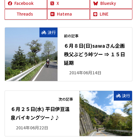
Facebook
X
Bluesky
Threads
Hatena
LINE
決行
前の記事
６月８日(日)sawaさん企画
秩父ぶどう峠ツー ⇒ １５日
延期
2014年06月14日
決行
次の記事
６月２５日(水) 平日伊豆温
泉バイキングツー♪♪
2014年06月22日