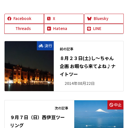
Facebook
X
Bluesky
Threads
Hatena
LINE
決行
前の記事
８月２３日(土)し～ちゃん
企画 お暇なら来てよね♪ナ
イトツー
2014年08月22日
中止
次の記事
９月７日（日）西伊豆ツー
リング