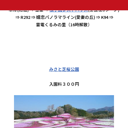
R406 ⇒ 二度上峠 ⇒ 浅間牧場茶屋 ⇒ R292 ⇒
草津(給油) ⇒ 雪壁 ⇒
横手山レストハウス
(昼食後Uターン)
⇒ R292 ⇒ 嬬恋パノラマライン(愛妻の丘) ⇒ K94 ⇒
雷電くるみの里（16時解散）
みさと芝桜公園
入園料３００円