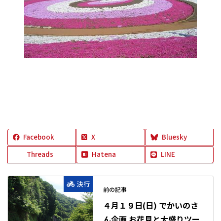
Facebook
X
Bluesky
Threads
Hatena
LINE
決行
前の記事
４月１９日(日) でかいのさ
ん企画 お花見と大盛りツー