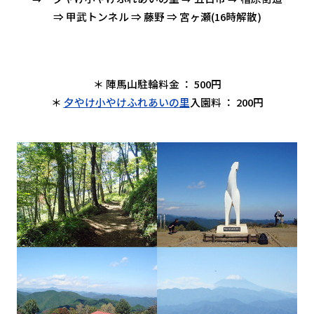
⇒ 甲武トンネル ⇒ 藤野 ⇒ 宮ヶ瀬(16時解散)
＊ 陣馬山駐輪料金 ： 500円
＊
夕やけ小やけふれあいの里
入園料 ： 200円