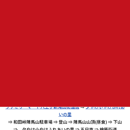
日 時 ： １１月１日（日）
集 合 ：
ファミリーマート八王子新滝山街道店
集合時間 ： ９時４５分集合 １０時出発
ルート
ファミリーマート八王子新滝山街道店
⇒
夕やけ小やけふれあ
いの里
⇒ 和田峠陣馬山駐車場 ⇒ 登山 ⇒ 陣馬山山頂(昼食) ⇒ 下山
⇒ 夕やけ小やけふれあいの里 ⇒ 五日市 ⇒ 檜原街道