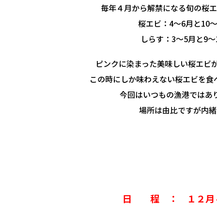
毎年４月から解禁になる旬の桜
桜エビ：4～6月と10～
しらす：3～5月と9～
ピンクに染まった美味しい桜エビが
この時にしか味わえない桜エビを食
今回はいつもの漁港ではあり
場所は由比ですが内緒(^
日 程 ： １２月４