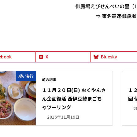
御殿場えびせんべいの里（1
⇒ 東名高速御殿場I
ebook
X
Bluesky
決行
前の記事
１１月２０日(日) おくやんさ
１
ん企画復活 西伊豆鯵まごち
回
ゃツーリング
2
2016年11月19日