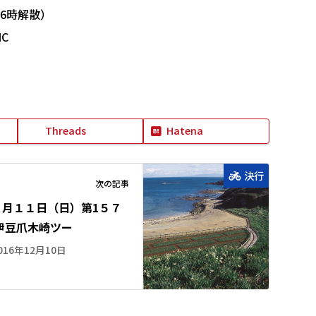
6時解散）
C
Threads
Hatena
決行
次の記事
２月１１日（日）第1５７
 伊豆爪木崎ツー
016年12月10日