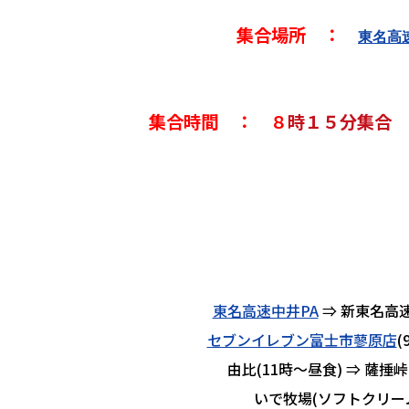
集合場所 ：
東名高
集合時間 ： ８
時１５分集合
東名高速中井PA
⇒ 新東名高速
セブンイレブン富士市蓼原店
(
由比(11時～昼食) ⇒ 薩捶峠 
いで牧場(ソフトクリーム