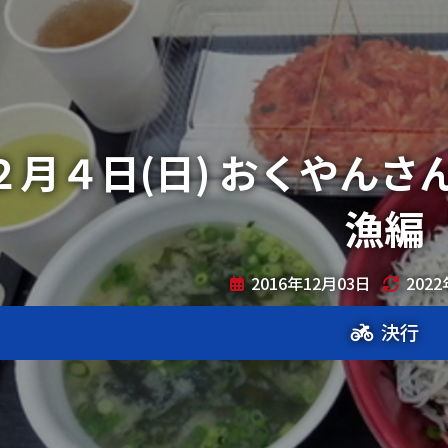
２月４日(日) おくやんさ
漁編
2016年12月03日
202
決行