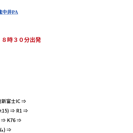
速中井PA
 ８時３０分出発
新富士IC ⇒
9:15) ⇒ R1 ⇒
⇒ K76 ⇒
) ⇒