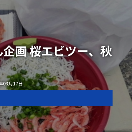
ん企画 桜エビツー、秋
2年03月17日