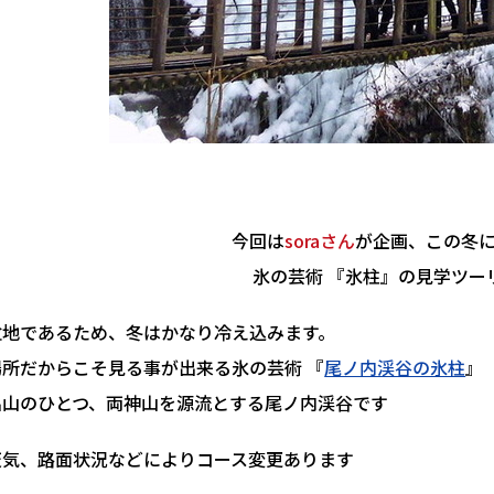
今回は
soraさん
が企画、この冬
氷の芸術 『氷柱』の見学ツーリン
盆地であるため、冬はかなり冷え込みます。
場所だからこそ見る事が出来る氷の芸術 『
尾ノ内渓谷の氷柱
』
名山のひとつ、両神山を源流とする尾ノ内渓谷です
天気、路面状況などによりコース変更あります