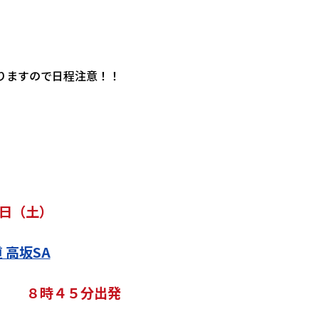
りますので日程注意！！
日（土）
 高坂SA
集合 ８時４５分出発