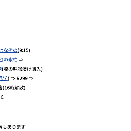
はなぞの
(9:15)
谷の氷柱
⇒
清
(豚の味噌漬け購入)
見学
) ⇒ R299 ⇒
(16時解散)
C
事もあります