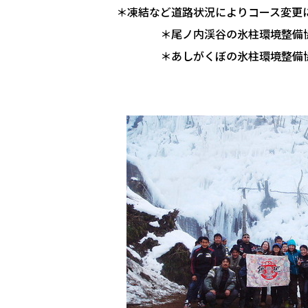
＊凍結など道路状況によりコース変更
＊尾ノ内渓谷の氷柱環境整備協
＊あしがくぼの氷柱環境整備協