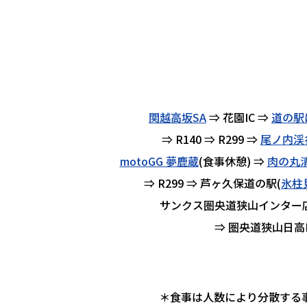
関越高坂SA
⇒ 花園IC ⇒
道の駅
⇒ R140 ⇒ R299 ⇒
尾ノ内渓
motoGG 夢鹿蔵
(食事休憩) ⇒
肉の丸
⇒ R299 ⇒ 芦ヶ久保道の駅(
氷柱
サンクス圏央道狭山インター店
⇒ 圏央道狭山日高I
＊食事は人数により分散する