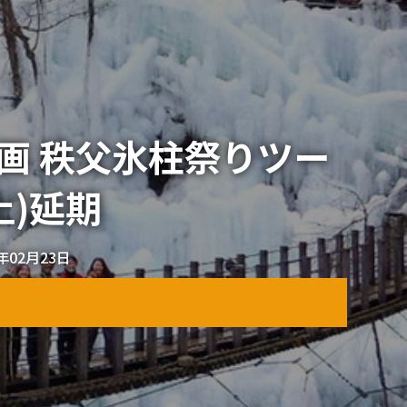
ん企画 秩父氷柱祭りツー
土)延期
2年02月23日