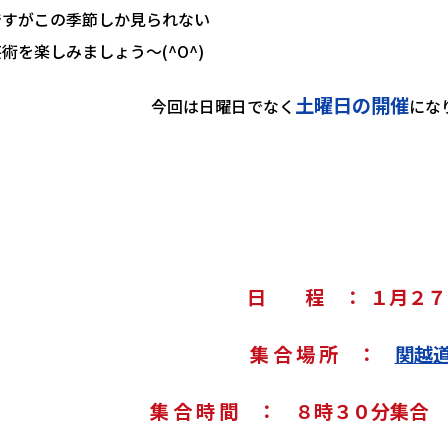
ですがこの季節しか見られない
術を楽しみましょう～(^O^)
土曜日の開催
今回は日曜日でなく
にな
日 程 ： １月２７
集 合 場 所 ：
関越道
集 合 時 間 ： ８時３０分