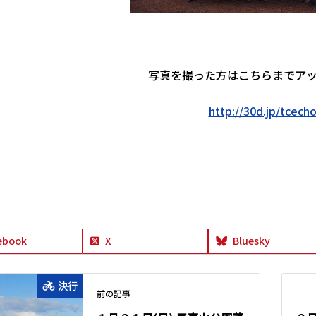
写真を撮った方はこちらまでア
http://30d.jp/tcech
ebook
X
Bluesky
決行
前の記事