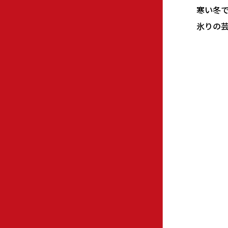
寒い冬
氷りの芸