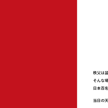
秩父は
そんな
日本百
当日の