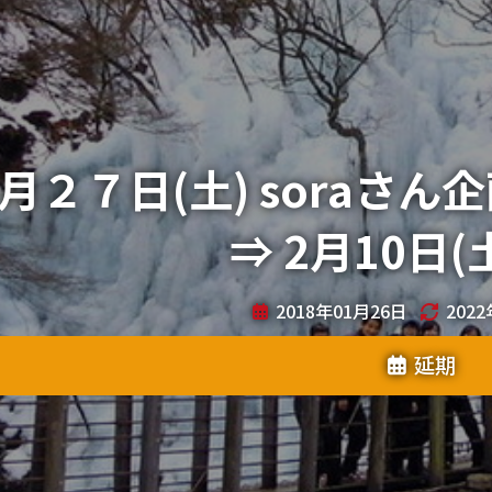
月２７日(土) soraさ
⇒ 2月10日(
2018年01月26日
202
延期