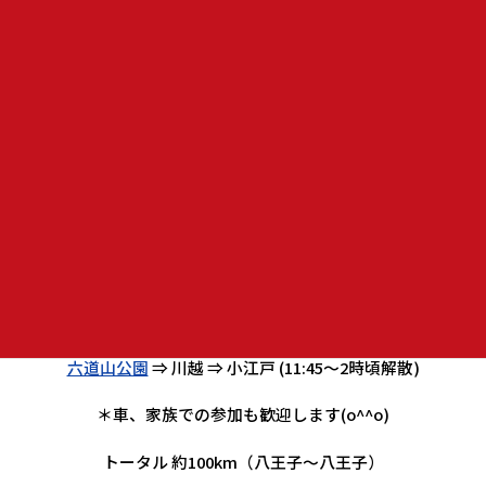
川越小江戸で解散にしますので、暗くならないうちに帰宅出
来ますよ～(^O^)
寒い冬は遅めの集合早めの解散で(o^^o)
日 程：１月１３日（日）
集合場所：
ファミリーマート八王子新滝山街道店
集合時間：９
時４５分集合 １０時出発
現地合流、車での参加もＯＫ！！
（
川越市役所市庁舎北側駐車場
11時45分頃）
八王子(
ﾌｧﾐﾘｰﾏｰﾄ八王子新滝山街道店
) ⇒ １６号 ⇒
六道山公園
⇒ 川越 ⇒ 小江戸 (11:45～2時頃解散)
＊車、家族での参加も歓迎します(o^^o)
トータル 約100km（八王子～八王子）