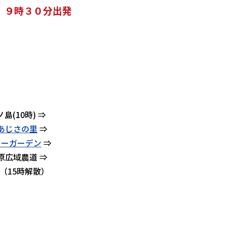
 ９時３０分出発
ノ島(10時) ⇒
あじさの里
⇒
ワーガーデン
⇒
原広域農道 ⇒
（15時解散）