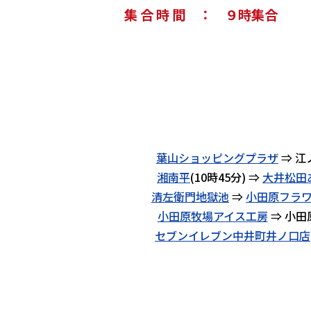
集 合 時 間 ： ９時集合
葉山ショッピングプラザ
⇒ 江
湘南平
(10時45分) ⇒
大井松田
清左衛門地獄池
⇒
小田原フラ
小田原牧場アイス工房
⇒ 小田
セブンイレブン中井町井ノ口店