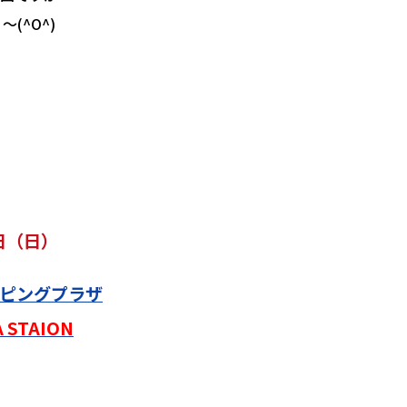
(^O^)
日（日）
ピングプラザ
 STAION