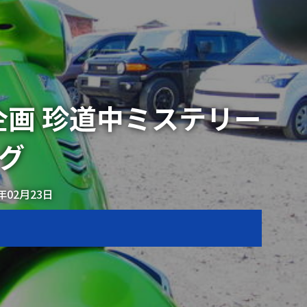
画 珍道中ミステリー
グ
2年02月23日