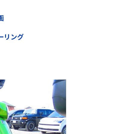
画
ーリング