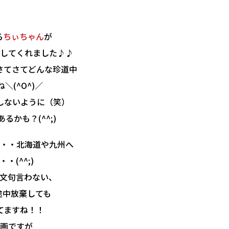
る
ちぃちゃん
が
してくれました♪♪
さてさてどんな珍道中
(^O^)／
しないように（笑）
かも？(^^;)
・・北海道や九州へ
(^^;)
文句言わない、
途中放棄しても
てますね！！
画ですが