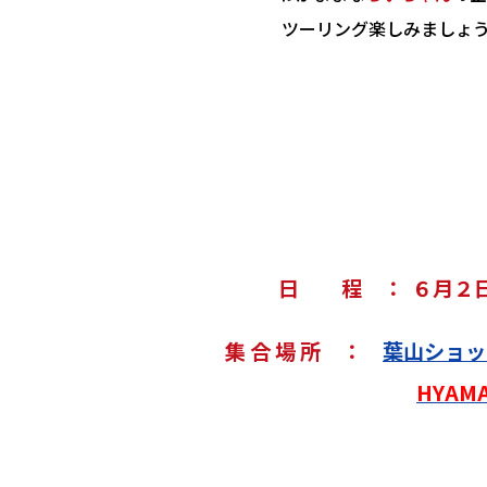
ツーリング楽しみましょう～
日 程 ： ６月２
集 合 場 所 ：
葉山ショッ
HYAMA