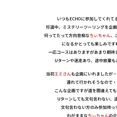
いつもECHOに参加してくれて
珍道中、ミステリーツーリングを企画
何ってたって方向音痴な
ちぃちゃん
、
になるかとっても楽しみですね＼
一応コースはありますがあまり期待
Uターンや迷走あり、途中放棄もある
当初
エミさん
も企画にいれましたが・
連れて行かれそうなので・・・
こんな企画ですが道を間違えても
Uターンしても文句言わない、
文句言わない方のみ参加待っ
わがままな
ちぃちゃん
の企