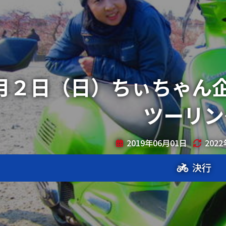
月２日（日）ちぃちゃん企
ツーリン
2019年06月01日
202
決行