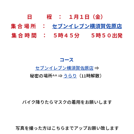
日 程 ： １月１日（金）
集 合 場 所 ：
セブンイレブン横須賀佐原店
集 合 時 間 ： ５時４５分 ５時５０出発
コース
セブンイレブン横須賀佐原店
⇒
秘密の場所^^ ⇒
うらり
（11時解散）
バイク降りたらマスクの着用をお願いします
写真を撮った方はこちらまでアップお願い致します