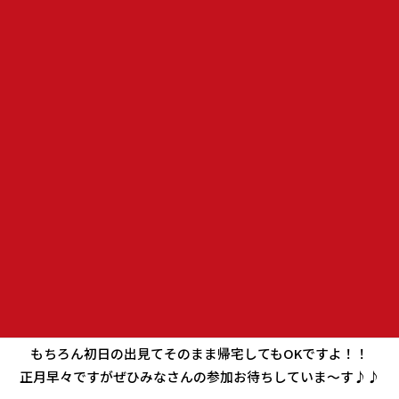
もありましたがたくさんのツーリングが開催されました♪♪
色々な場所へ行って楽しい思い出がいっぱい出来ましたね
(^^♪
２０２１年も楽しいツーリングが続くように願いたいと思い
ます♪♪
２０２１年度、最初のツーリング♪♪
毎年恒例になりました初日の出ツーリング(^^♪
初日の出を拝んで１年の安全運転をお願いしましょう～(^O^)
集合場所は昨年と同じく
セブンイレブン横須賀佐原店
！！
帰路はガスト三浦店でモーニングの予定でしたが
元旦は11時～の営業になりますのでうらりで解散にします
もちろん初日の出見てそのまま帰宅してもOKですよ！！
正月早々ですがぜひみなさんの参加お待ちしていま～す♪♪