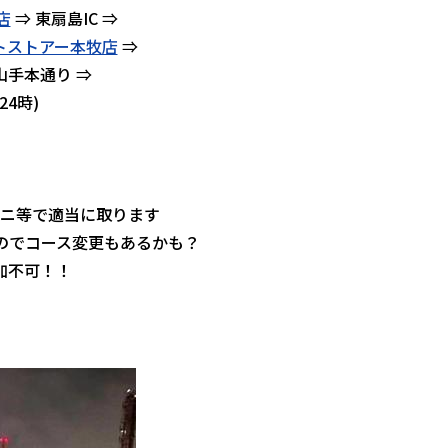
店
⇒ 東扇島IC ⇒
トストアー本牧店
⇒
山手本通り ⇒
24時)
ニ等で適当に取ります
のでコース変更もあるかも？
加不可！！