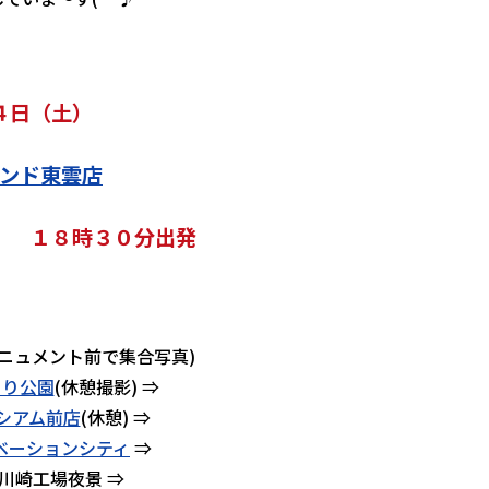
日（土）
ンド東雲店
合 １８時３０分出発
モニュメント前で集合写真)
るり公園
(休憩撮影) ⇒
シアム前店
(休憩) ⇒
ベーションシティ
⇒
 川崎工場夜景 ⇒