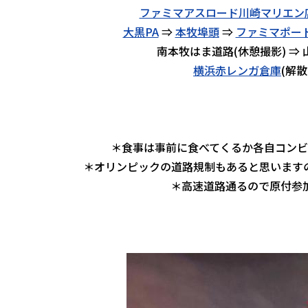
ファミマアスロード川崎マリエン
大黒PA
⇒
本牧埠頭
⇒
ファミマポー
南本牧はま道路(休憩撮影) ⇒ 
横浜赤レンガ倉庫
(解散
＊食事は事前に食べてくるか各自コンビ
＊オリンピックの道路規制もあると思います
＊高速道路通るので原付参