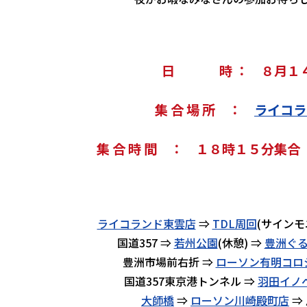
日 時 ： ８月１４
集 合 場 所 ：
ライコラ
集 合 時 間 ： １８時１５分集
ライコランド東雲店
⇒
TDL周回
(サイン
国道357 ⇒
若州公園
(休憩) ⇒
豊洲ぐ
豊洲市場前右折 ⇒
ローソン有明コロ
国道357東京港トンネル ⇒
羽田イノ
大師橋
⇒
ローソン川崎殿町店
⇒