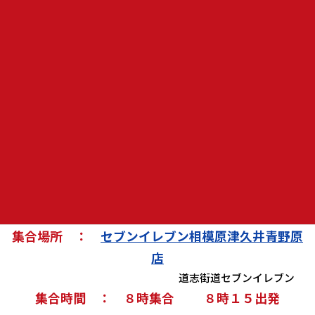
景色の見られる御坂峠天下茶屋へ！！
美味しいほうとうを食べに♪♪
花の都公園のコスモスも満開♪
猿橋の紅葉も見頃かと思います(^^♪
走りも景色も楽しめる紅葉満喫ツーリングに行きましょう
♪♪
全て一般道ですので原付でも参加ＯＫですよ～(^O^)
火曜日お休みの参加お待ちしていま～す！！
日 程 ： １０月１９日（火）
集合場所 ：
セブンイレブン相模原津久井青野原
店
道志街道セブンイレブン
集合時間 ： ８時集合 ８時１５出発