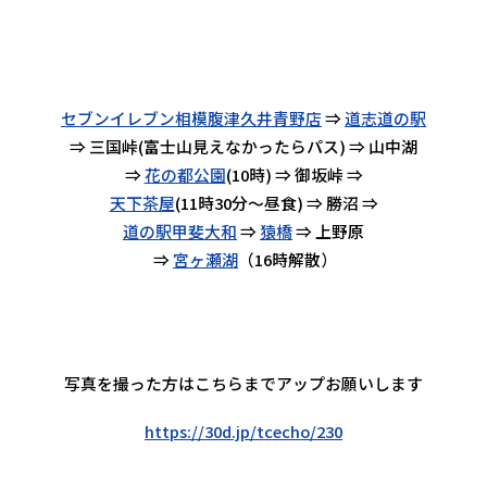
セブンイレブン相模腹津久井青野店
⇒
道志道の駅
⇒ 三国峠(富士山見えなかったらパス) ⇒ 山中湖
⇒
花の都公園
(10時) ⇒ 御坂峠 ⇒
天下茶屋
(11時30分～昼食) ⇒ 勝沼 ⇒
道の駅甲斐大和
⇒
猿橋
⇒ 上野原
⇒
宮ヶ瀬湖
（16時解散）
写真を撮った方はこちらまでアップお願いします
https://30d.jp/tcecho/230