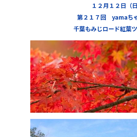
１２月１２日（
第２１７回
yama
千葉もみじロード紅葉