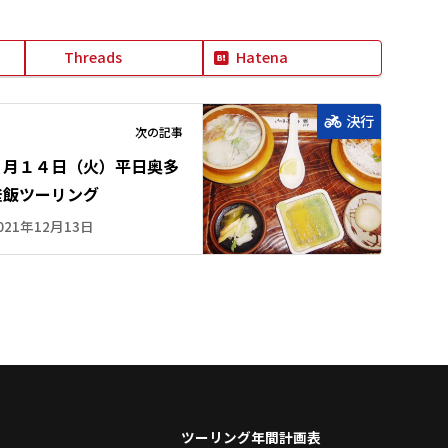
Threads
Hatena
決行
次の記事
２月１４日（火）平日奥多
釜飯ツーリング
021年12月13日
ツーリング年間計画表