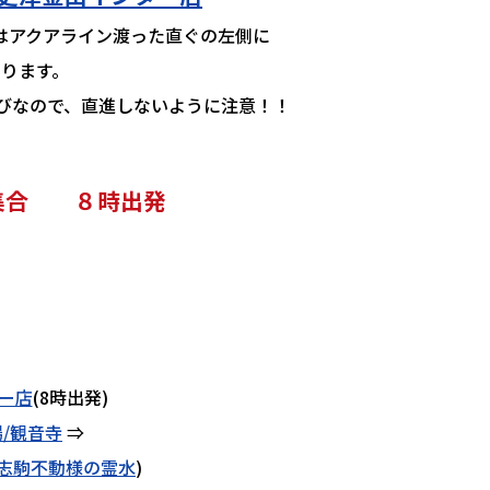
イン渡った直ぐの左側に
ります。
進しないように注意！！
分集合 ８時出発
ー店
(8時出発)
/観音寺
⇒
志駒不動様の霊水
)