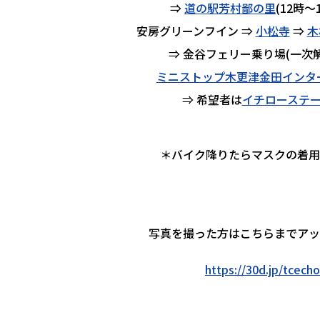
⇒
道の駅芳村鄙の里
(12時～
安房グリーンフイン ⇒
小松寺
⇒
木
⇒ 金谷フェリー乗り場(一次解散1
ミニストップ木更津金田インタ
⇒ 希望者は
イチローステ
＊バイク降りたらマスクの着用
写真を撮った方はこちらまでア
https://30d.jp/tcech