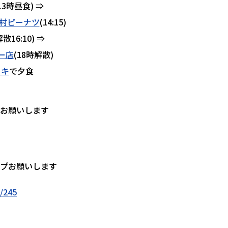
13時昼食) ⇒
村ピーナツ
(14:15)
6:10) ⇒
ー店
(18時解散)
ーキ
で夕食
お願いします
ップお願いします
o/245