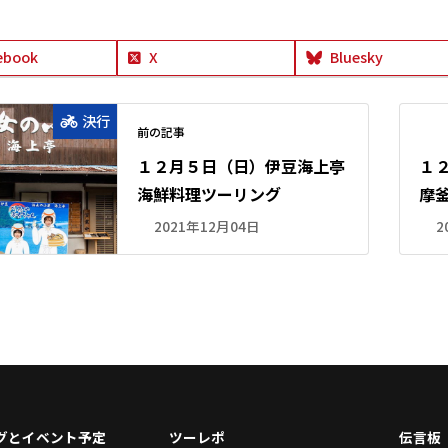
ebook
X
Bluesky
決行
前の記事
１２月５日（日）伊豆海上亭
１
海鮮料理ツーリング
摩
2021年12月04日
2
グとイベント予定
ツーレポ
伝言板