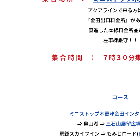
アクアラインで来る方はアクアラ
『金田出口料金所』があ
直進した本線料金所並びなので、直
左車線厳守！！
集 合 時 間 ： ７時３０
コース
ミニストップ木更津金田インタ
⇒ 亀山湖 ⇒
三石山展望広場
房総スカイフイン ⇒ もみじロード(