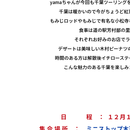
yamaちゃんが今回も千葉ツーリング
千葉は暖かいので今がちょうど紅葉
もみじロッドやもみじで有名な小松寺な
食事は道の駅芳村鄙の里
それぞれお好みのお店でラ
デザートは美味しい木村ピーナツ
時間のある方は解散後イチローステー
こんな魅力のある千葉を楽しみま
日 程 ： １２月１
集 合 場 所 ：
ミニストップ木