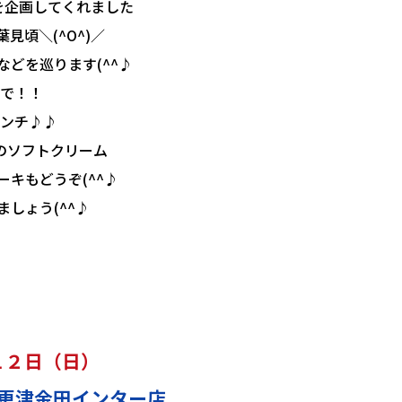
を企画してくれました
見頃＼(^O^)／
どを巡ります(^^♪
で！！
ンチ♪♪
のソフトクリーム
キもどうぞ(^^♪
しょう(^^♪
２日（日）
更津金田インター店