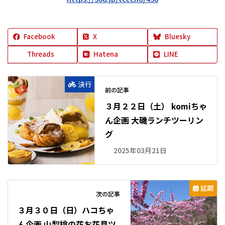
Facebook
X
Bluesky
Threads
Hatena
LINE
決行
前の記事
３月２２日（土） komiちゃ
ん企画 大磯ランチツーリン
グ
2025年03月21日
延期
次の記事
３月３０日（日）ハコちゃ
ん企画 山梨桃の花お花見ツ