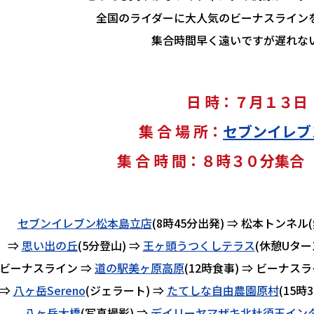
全国のライダーに大人気のビーナスライン
集合時間早く遠いですが遅れな
日 時：７月１３日
集 合 場 所：
セブンイレブ
集 合 時 間：８時３０分集
セブンイレブン松本島立店
(8時45分出発) ⇒ 松本トンネル(
⇒
思い出の丘
(5分登山) ⇒
王ヶ頭うつくしテラス
(休憩Uター
 ビーナスライン ⇒
道の駅美ヶ原高原
(12時食事) ⇒ ビーナス
⇒
八ヶ岳Sereno
(ジェラート) ⇒
たてしな自由農園原村
(15時
八ヶ岳大橋
(写真撮影) ⇒
デイリーヤマザキ北杜須玉イン