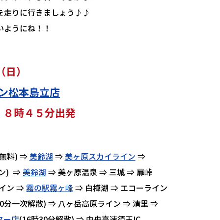
を走りに行きましょう♪♪
いようにね！！
（日）
ン松本島立店
合 ８時４５分出発
無料) ⇒
美鈴湖
⇒
美ヶ原スカイライン
⇒
ン) ⇒
美鈴湖
⇒ 美ヶ原温泉 ⇒ 三城 ⇒ 扉峠
ライン ⇒
霧の駅霧ヶ峰
⇒ 白樺湖 ⇒ エコーライン
30分一次解散) ⇒ 八ヶ岳高原ライン ⇒ 清里 ⇒
ター店
(16時30分解散) ⇒ 中央高速須玉IC