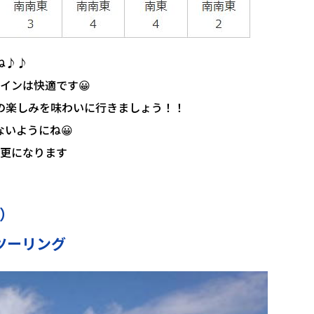
ね♪♪
インは快適です😀
の楽しみを味わいに行きましょう！！
いようにね😀
更になります
）
ツーリング