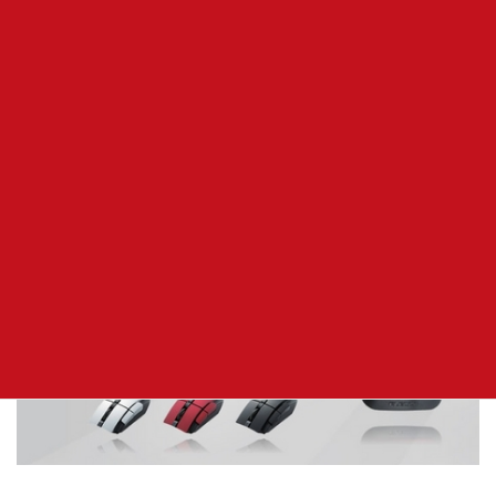
赤
色は
になります
こちらを参照して下さい
http://www2.elecom.co.jp/peripheral/mouse/m-tg01dl/