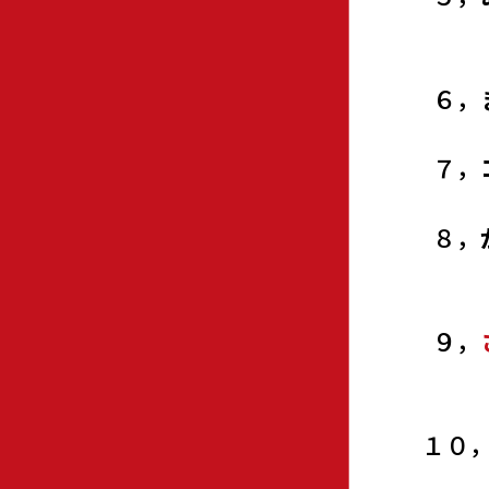
（道
６，
７，
８，
（道
９，
（がっ
１０