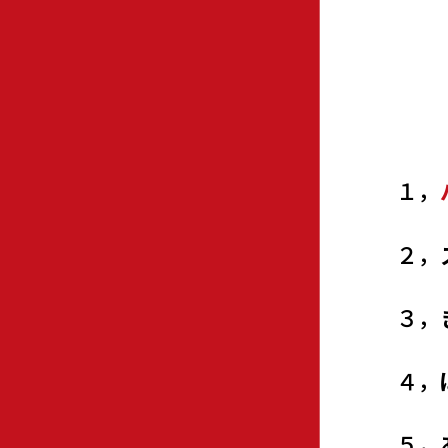
１，
２，
３，
４，
５，