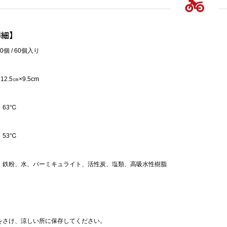
詳細】
個 / 60個入り
2.5㎝×9.5cm
：63℃
：53℃
：鉄粉、水、バーミキュライト、活性炭、塩類、高吸水性樹脂
：
をさけ、涼しい所に保存してください。