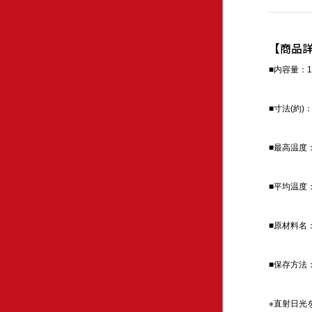
【商品
■内容量：10
■寸法(約)：1
■最高温度
■平均温度
■原材料名
■保存方法
※直射日光