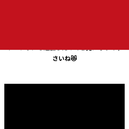
みるにゃ～さん
が千葉ツーリングのとっても
素敵な動画を作成してくれました😻
ツーレポにも追加したのでご覧になって下
さいね😻