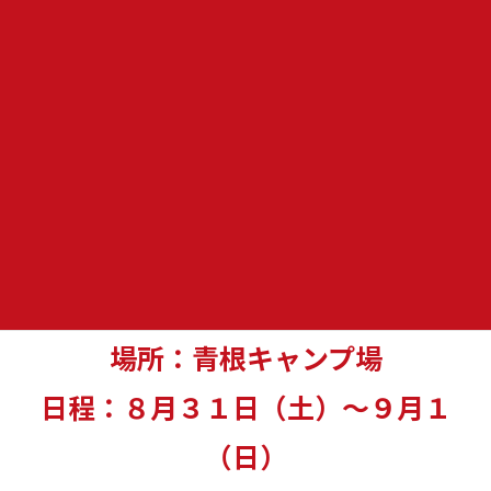
８月１７日～１８日（土日）
予定していま
した青根キャンプですが
バンガローの予約日程が
８月３１日～９月
１日（土日）
になっていました！！
急で申し訳ございませんが日程変更致しま
す！！
場所：青根キャンプ場
日程：８月３１日（土）～９月１
（日）