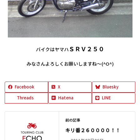
ＳＲＶ２５０
バイクはヤマハ
みなさんよろしくお願いしますね～(^O^)
Facebook
X
Bluesky
Threads
Hatena
LINE
前の記事
キリ番２６００００！！