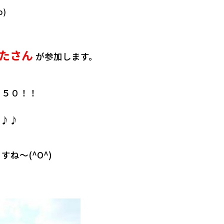
)
たさん
が参加します。
２５０！！
す♪♪
ね～(^O^)