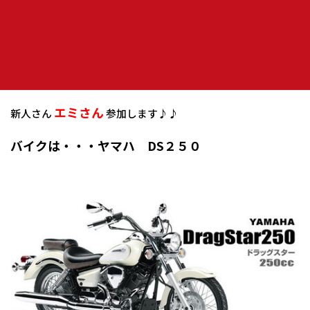
ホーム
伝言板
４日のツーに新人さん参加します♪♪
８月４日(日)
大弛峠、標高2450m夢の庭園ツー
エミさん
新人さん
参加します♪♪
バイクは・・・ヤマハ DS２５０