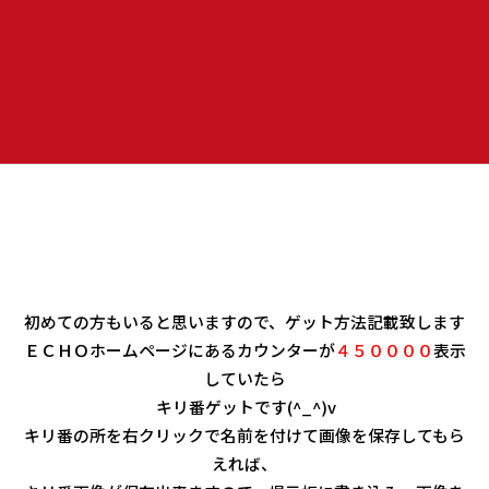
キャンプや災害の時などとっても便利なコールマンの封筒型シ
ュラフ。
車の中に入れておけば車中泊も気軽に出来ますよ♪♪
初めての方もいると思いますので、ゲット方法記載致します
ＥＣＨＯホームページにあるカウンターが
４５００００
表示
していたら
キリ番ゲットです(^_^)v
キリ番の所を右クリックで名前を付けて画像を保存してもら
えれば、