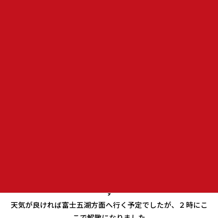
まだ雨は降っていませんが、神奈川方面はすでに雨のようで
す
天気が良ければ富士五湖方面へ行く予定でしたが、２時にこ
こで解散になりました