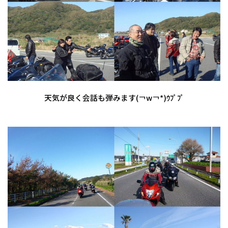
天気が良く会話も弾みます(￢w￢*)ｳﾌﾟﾌﾟ