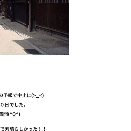
予報で中止に(>_<)
０日でした。
(^O^)
で素晴らしかった！！