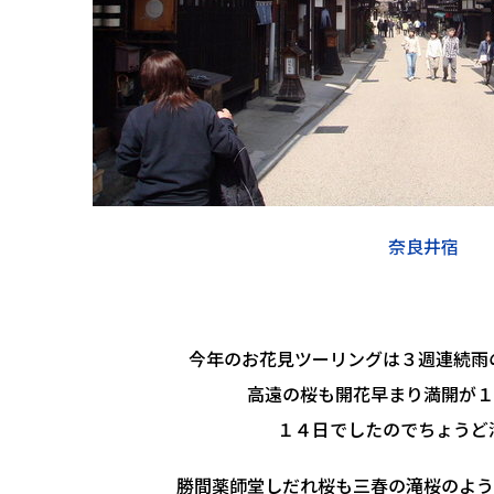
奈良井宿
今年のお花見ツーリングは３週連続雨の
高遠の桜も開花早まり満開が１
１４日でしたのでちょうど満開
勝間薬師堂しだれ桜も三春の滝桜のよう