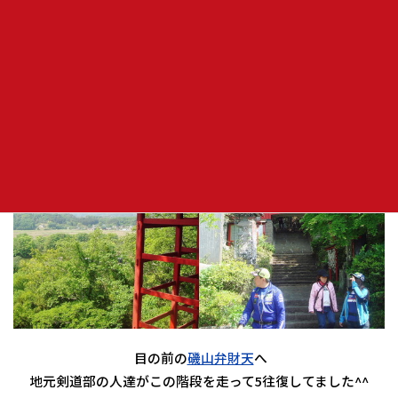
集合写真
目の前の
磯山弁財天
へ
地元剣道部の人達がこの階段を走って5往復してました^^