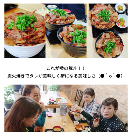
これが噂の豚丼！！
炭火焼きでタレが美味しく癖になる美味しさ（●＾o＾●）