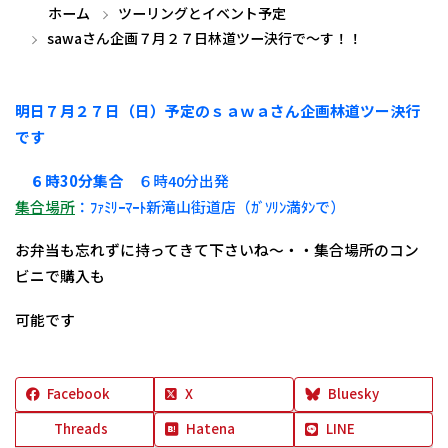
ホーム
ツーリングとイベント予定
sawaさん企画７月２７日林道ツー決行で～す！！
明日７月２７日（日）予定のｓａｗａさん企画林道ツー決行
です
６時30分集合
６時40分出発
集合場所
：ﾌｧﾐﾘｰﾏｰﾄ新滝山街道店（ｶﾞｿﾘﾝ満ﾀﾝで）
お弁当も忘れずに持ってきて下さいね～・・集合場所のコン
ビニで購入も
可能です
Facebook
X
Bluesky
Threads
Hatena
LINE