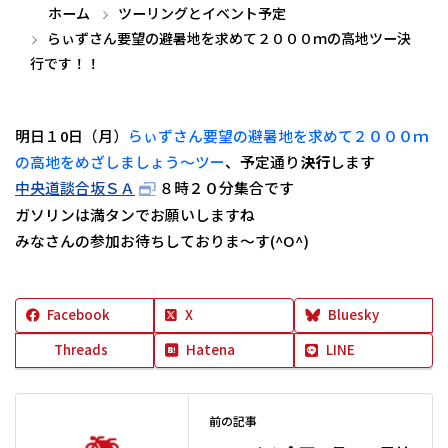
ホーム
ツーリングとイベント予定
らぃずさん要望の避暑地を求めて２０００ｍの高地ツー決
行です！！
明日１0日（月）
らぃずさん要望の避暑地を求めて２０００ｍ
の高地をめざしましょう～ツー
、予定通り
決行
します
中央道談合坂ＳＡ
８時２０分集合です
ガソリンは満タンでお願いしますね
みなさんの参加お待ちしておりま～す(^O^)
Facebook
X
Bluesky
Threads
Hatena
LINE
前の記事