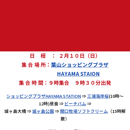
今年は満開の桜が見られるかな？
集合は葉山ショッピングセンターでここで新鮮野菜など買い
物もします
昼食はお花見しながら何処かで食べます
短い距離ですがお花見楽しみましょう～(^O^)
日 程 ： ２月１０日（日）
集 合 場 所：
葉山ショッピングプラザ
HAYAMA STAION
集 合 時 間：９時集合 ９時３０分出発
ショッピングプラザHAYAMA STATION
⇒
三浦海岸桜
(10時～
12時)昼食 ⇒
ビーチバム
⇒
城ヶ島大橋 ⇒
城ヶ島公園
⇒
関口牧場ソフトクリーム
（15時解
散）