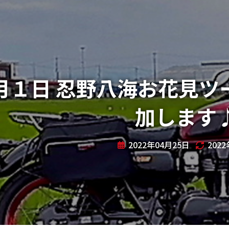
月１日 忍野八海お花見ツ
加します
2022年04月25日
202