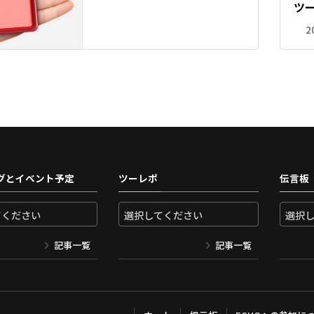
ツ
2
グとイベント予定
ツーレポ
伝言板
記事一覧
記事一覧