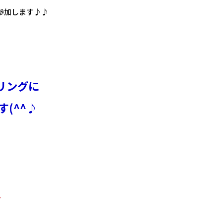
参加します♪♪
）
リングに
(^^♪
ん