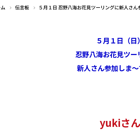
ーム
伝言板
５月１日 忍野八海お花見ツーリングに新人さん
５月１日（日
忍野八海お花見ツ
ー
新人さん参加しま～す
yukiさ